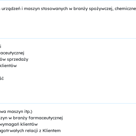
 urządzeń i maszyn stosowanych w branży spożywczej, chemicznej
i
aceutycznej
łów sprzedaży
klientów
ść
wa maszyn itp.)
zyn w branży farmaceutycznej
o wymagań klientów
otrwałych relacji z Klientem