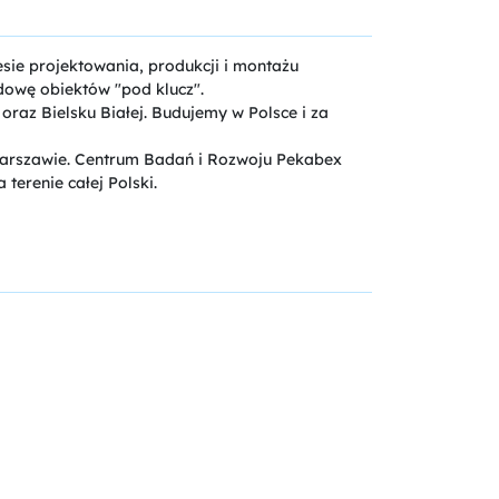
ie projektowania, produkcji i montażu
dowę obiektów "pod klucz".
raz Bielsku Białej. Budujemy w Polsce i za
 Warszawie. Centrum Badań i Rozwoju Pekabex
terenie całej Polski.