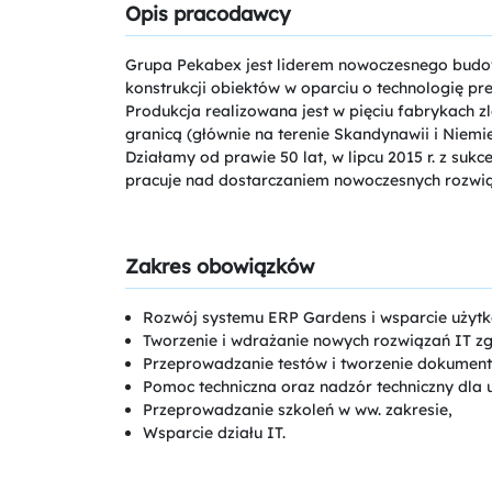
Opis pracodawcy
Grupa Pekabex jest liderem nowoczesnego budow
konstrukcji obiektów w oparciu o technologię p
Produkcja realizowana jest w pięciu fabrykach z
granicą (głównie na terenie Skandynawii i Niemi
Działamy od prawie 50 lat, w lipcu 2015 r. z s
pracuje nad dostarczaniem nowoczesnych rozwiąza
Zakres obowiązków
Rozwój systemu ERP Gardens i wsparcie użyt
Tworzenie i wdrażanie nowych rozwiązań IT z
Przeprowadzanie testów i tworzenie dokument
Pomoc techniczna oraz nadzór techniczny dla
Przeprowadzanie szkoleń w ww. zakresie,
Wsparcie działu IT.