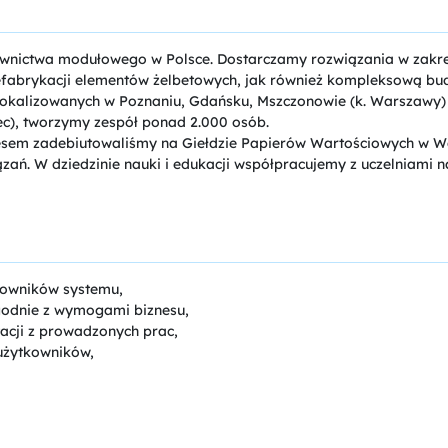
nictwa modułowego w Polsce. Dostarczamy rozwiązania w zakres
refabrykacji elementów żelbetowych, jak również kompleksową bu
lokalizowanych w Poznaniu, Gdańsku, Mszczonowie (k. Warszawy) o
ec), tworzymy zespół ponad 2.000 osób.
ukcesem zadebiutowaliśmy na Giełdzie Papierów Wartościowych w
ń. W dziedzinie nauki i edukacji współpracujemy z uczelniami na 
kowników systemu,
godnie z wymogami biznesu,
acji z prowadzonych prac,
 użytkowników,