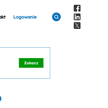
akt
Logowanie
D