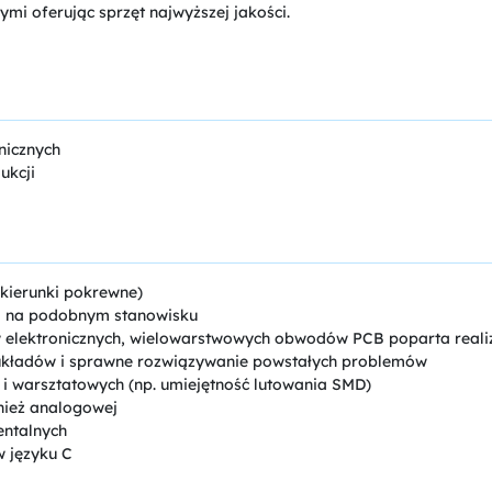
mi oferując sprzęt najwyższej jakości.
nicznych
ukcji
 kierunki pokrewne)
a na podobnym stanowisku
elektronicznych, wielowarstwowych obwodów PCB poparta reali
układów i sprawne rozwiązywanie powstałych problemów
i warsztatowych (np. umiejętność lutowania SMD)
wnież analogowej
entalnych
 języku C