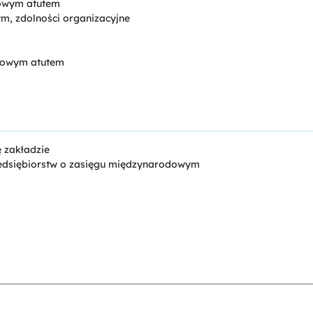
owym atutem
m, zdolności organizacyjne
tkowym atutem
ę zakładzie
edsiębiorstw o zasięgu międzynarodowym