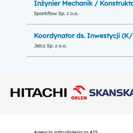
Inżynier Mechanik / Konstrukt
Sparkflow Sp. z o.o.
Koordynator ds. Inwestycji (K
Jelcz Sp. z o.o.
Agencja zatrudnienia nr 415