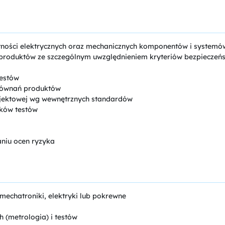
wotności elektrycznych oraz mechanicznych komponentów i system
 produktów ze szczególnym uwzględnieniem kryteriów bezpieczeńs
testów
orównań produktów
rojektowej wg wewnętrznych standardów
ików testów
aniu ocen ryzyka
 mechatroniki, elektryki lub pokrewne
 (metrologia) i testów