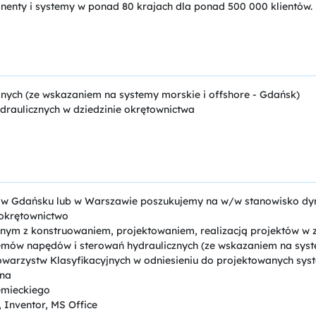
onenty i systemy w ponad 80 krajach dla ponad 500 000 klientów.
nych (ze wskazaniem na systemy morskie i offshore - Gdańsk)
draulicznych w dziedzinie okrętownictwa
o w Gdańsku lub w Warszawie poszukujemy na w/w stanowisko d
 okrętownictwo
anym z konstruowaniem, projektowaniem, realizacją projektów w z
emów napędów i sterowań hydraulicznych (ze wskazaniem na syste
arzystw Klasyfikacyjnych w odniesieniu do projektowanych sys
ana
emieckiego
 Inventor, MS Office