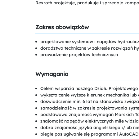
Rexroth projektuje, produkuje i sprzedaje komp
Zakres obowiązków
projektowanie systemów i napędów hydraulicz
doradztwo techniczne w zakresie rozwiązań hy
prowadzenie projektów technicznych
Wymagania
Celem wsparcia naszego Działu Projektoweg
wykształcenie wyższe kierunek mechanika lub
doświadczenie min. 6 lat na stanowisku związ
samodzielność w zakresie projektowania syst
podstawowa znajomość wymagań Morskich Tow
znajomość napędów elektrycznych mile widzi
dobra znajomość języka angielskiego i/lub ni
biegłe posługiwanie się programami AutoCAD,