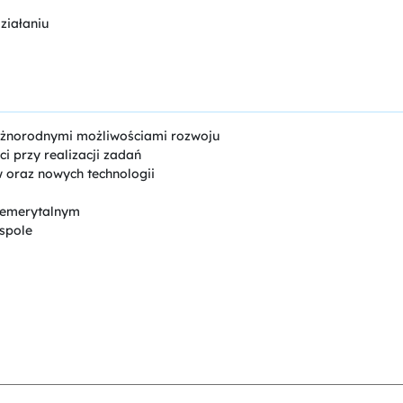
ziałaniu
óżnorodnymi możliwościami rozwoju
i przy realizacji zadań
 oraz nowych technologii
m emerytalnym
spole