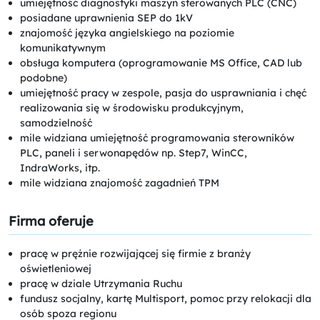
umiejętność diagnostyki maszyn sterowanych PLC (CNC)
posiadane uprawnienia SEP do 1kV
znajomość języka angielskiego na poziomie
komunikatywnym
obsługa komputera (oprogramowanie MS Office, CAD lub
podobne)
umiejętność pracy w zespole, pasja do usprawniania i chęć
realizowania się w środowisku produkcyjnym,
samodzielność
mile widziana umiejętność programowania sterowników
PLC, paneli i serwonapędów np. Step7, WinCC,
IndraWorks, itp.
mile widziana znajomość zagadnień TPM
Firma oferuje
pracę w prężnie rozwijającej się firmie z branży
oświetleniowej
pracę w dziale Utrzymania Ruchu
fundusz socjalny, kartę Multisport, pomoc przy relokacji dla
osób spoza regionu