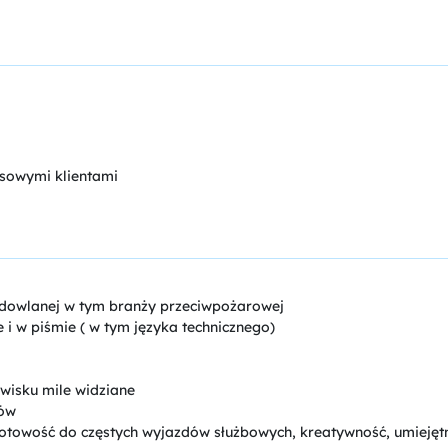
asowymi klientami
udowlanej w tym branży przeciwpożarowej
i w piśmie ( w tym języka technicznego)
isku mile widziane
lów
otowość do częstych wyjazdów służbowych, kreatywność, umiejętn