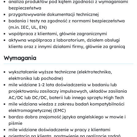
analiza produktów pod kątem zgodności z wymaganiami
bezpieczeństwa
przygotowywanie dokumentacji technicznej
badania i testy na zgodność z normami bezpieczeństwa
(m.in. IEC, UL, EN)
współpraca z klientami, głównie zagranicznymi
aktywna współpraca z laboratorium, działem obsługi
klienta oraz z innymi działami firmy, głównie za granicą
Wymagania
wykształcenie wyższe techniczne (elektrotechnika,
elektronika lub pochodne)
mile widziane 1-2 lata doświadczenia w badaniu lub
projektowaniu zasilaczy impulsowych, układów zasilania
AC/DC lub DC/DC, baterii lub innego sprzętu High Tech
mile widziana wiedza z zakresu badań kompatybilności
elektromagnetycznej (EMC)
bardzo dobra znajomość języka angielskiego w mowie i
piśmie
mile widziane doświadczenie w pracy z klientami
orientacja na klienta, nastawienie na realizację zadań,