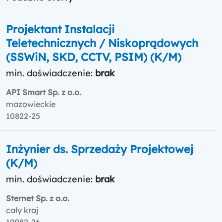
Projektant Instalacji
Teletechnicznych / Niskoprądowych
(SSWiN, SKD, CCTV, PSIM) (K/M)
min. doświadczenie:
brak
API Smart Sp. z o.o.
mazowieckie
10822-25
Inżynier ds. Sprzedaży Projektowej
(K/M)
min. doświadczenie:
brak
Sternet Sp. z o.o.
cały kraj
10982-26