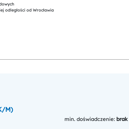
odowych
iej odległości od Wrocławia
K/M)
min. doświadczenie:
brak