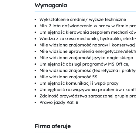
Wymagania
Wykształcenie średnie/ wyższe techniczne
Min. 2 lata doświadczenia w pracy w firmie p
Umiejętność kierowania zespołem mechanikó
Wiedza z zakresu mechaniki, hydrauliki, elektr
Mile widziana znajomość napraw i konserwacj
Mile widziane uprawnienia energetyczne/elek
Mile widziana znajomość języka angielskiego
Umiejętność obsługi programów MS Office,
Mile widziana znajomość (teoretyczna i prakt
Mile widziana znajomość 5S
Umiejętność komunikacji i współpracy
Umiejętność rozwiązywania problemów i konfl
Zdolność przywództwa zarządzanej grupie pr
Prawo jazdy Kat. B
Firma oferuje