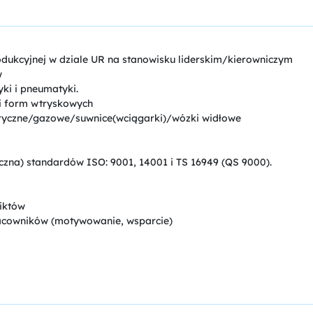
rodukcyjnej w dziale UR na stanowisku liderskim/kierowniczym
w
yki i pneumatyki.
i form wtryskowych
tryczne/gazowe/suwnice(wciągarki)/wózki widłowe
yczna) standardów ISO: 9001, 14001 i TS 16949 (QS 9000).
iktów
acowników (motywowanie, wsparcie)