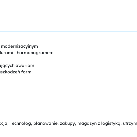
i modernizacyjnym
edurami i harmonogramem
ających awariom
uszkodzeń form
cja, Technolog, planowanie, zakupy, magazyn z logistyką, utrzyma