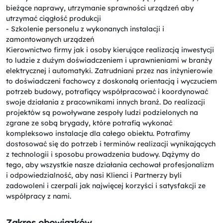
bieżące naprawy, utrzymanie sprawności urządzeń aby
utrzymać ciągłość produkcji
- Szkolenie personelu z wykonanych instalacji i
zamontowanych urządzeń
Kierownictwo firmy jak i osoby kierujące realizacją inwestycji
to ludzie z dużym doświadczeniem i uprawnieniami w branży
elektrycznej i automatyki. Zatrudniani przez nas inżynierowie
to doświadczeni fachowcy z doskonałą orientacją i wyczuciem
potrzeb budowy, potrafiący współpracować i koordynować
swoje działania z pracownikami innych branż. Do realizacji
projektów są powoływane zespoły ludzi podzielonych na
zgrane ze sobą brygady, które potrafią wykonać
kompleksowo instalacje dla całego obiektu. Potrafimy
dostosować się do potrzeb i terminów realizacji wynikających
z technologii i sposobu prowadzenia budowy. Dążymy do
tego, aby wszystkie nasze działania cechował profesjonalizm
i odpowiedzialność, aby nasi Klienci i Partnerzy byli
zadowoleni i czerpali jak najwięcej korzyści i satysfakcji ze
współpracy z nami.
Zakres obowiązków