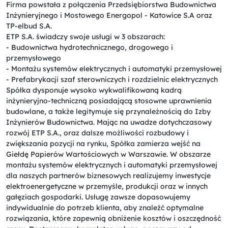
Firma powstała z połączenia Przedsiębiorstwa Budownictwa
Inżynieryjnego i Mostowego Energopol - Katowice S.A oraz
TP-elbud S.A.
ETP S.A. świadczy swoje usługi w 3 obszarach:
- Budownictwa hydrotechnicznego, drogowego i
przemysłowego
- Montażu systemów elektrycznych i automatyki przemysłowej
- Prefabrykacji szaf sterowniczych i rozdzielnic elektrycznych
Spółka dysponuje wysoko wykwalifikowaną kadrą
inżynieryjno-techniczną posiadającą stosowne uprawnienia
budowlane, a także legitymuje się przynależnością do Izby
Inżynierów Budownictwa. Mając na uwadze dotychczasowy
rozwój ETP S.A., oraz dalsze możliwości rozbudowy i
zwiększania pozycji na rynku, Spółka zamierza wejść na
Giełdę Papierów Wartościowych w Warszawie. W obszarze
montażu systemów elektrycznych i automatyki przemysłowej
dla naszych partnerów biznesowych realizujemy inwestycje
elektroenergetyczne w przemyśle, produkcji oraz w innych
gałęziach gospodarki. Usługę zawsze dopasowujemy
indywidualnie do potrzeb klienta, aby znaleźć optymalne
rozwiązania, które zapewnią obniżenie kosztów i oszczędność