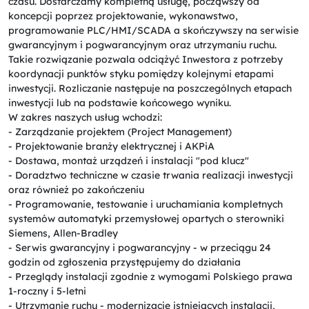
czasu. Dostarczamy kompletną usługę, począwszy od
koncepcji poprzez projektowanie, wykonawstwo,
programowanie PLC/HMI/SCADA a skończywszy na serwisie
gwarancyjnym i pogwarancyjnym oraz utrzymaniu ruchu.
Takie rozwiązanie pozwala odciążyć Inwestora z potrzeby
koordynacji punktów styku pomiędzy kolejnymi etapami
inwestycji. Rozliczanie następuje na poszczególnych etapach
inwestycji lub na podstawie końcowego wyniku.
W zakres naszych usług wchodzi:
- Zarządzanie projektem (Project Management)
- Projektowanie branży elektrycznej i AKPiA
- Dostawa, montaż urządzeń i instalacji "pod klucz"
- Doradztwo techniczne w czasie trwania realizacji inwestycji
oraz również po zakończeniu
- Programowanie, testowanie i uruchamiania kompletnych
systemów automatyki przemysłowej opartych o sterowniki
Siemens, Allen-Bradley
- Serwis gwarancyjny i pogwarancyjny - w przeciągu 24
godzin od zgłoszenia przystępujemy do działania
- Przeglądy instalacji zgodnie z wymogami Polskiego prawa
1-roczny i 5-letni
- Utrzymanie ruchu - modernizacje istniejących instalacji,