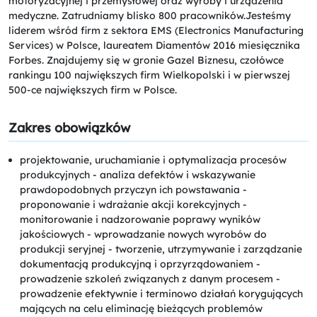
motoryzacyjnej i przemysłowej oraz wyroby i urządzenia
medyczne. Zatrudniamy blisko 800 pracowników.Jesteśmy
liderem wśród firm z sektora EMS (Electronics Manufacturing
Services) w Polsce, laureatem Diamentów 2016 miesięcznika
Forbes. Znajdujemy się w gronie Gazel Biznesu, czołówce
rankingu 100 największych firm Wielkopolski i w pierwszej
500-ce największych firm w Polsce.
Zakres obowiązków
projektowanie, uruchamianie i optymalizacja procesów
produkcyjnych - analiza defektów i wskazywanie
prawdopodobnych przyczyn ich powstawania -
proponowanie i wdrażanie akcji korekcyjnych -
monitorowanie i nadzorowanie poprawy wyników
jakościowych - wprowadzanie nowych wyrobów do
produkcji seryjnej - tworzenie, utrzymywanie i zarządzanie
dokumentacją produkcyjną i oprzyrządowaniem -
prowadzenie szkoleń związanych z danym procesem -
prowadzenie efektywnie i terminowo działań korygujących
mających na celu eliminację bieżących problemów