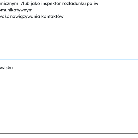
micznym i/lub jako inspektor rozładunku paliw
komunikatywnym
twość nawiązywania kontaktów
owisku