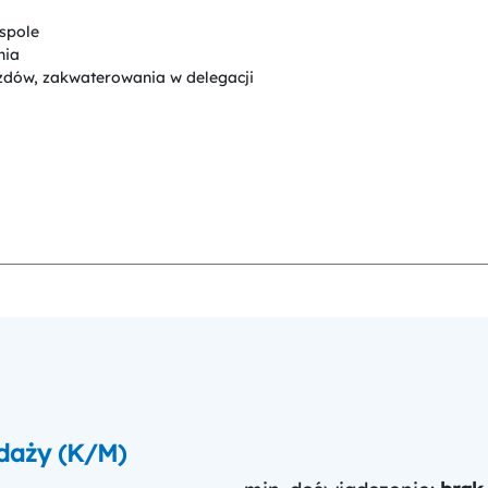
spole
nia
zdów, zakwaterowania w delegacji
edaży (K/M)