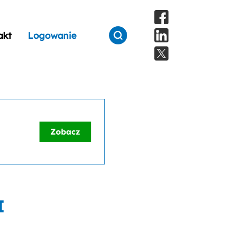
akt
Logowanie
I