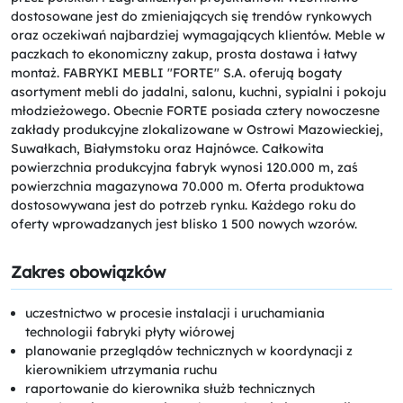
dostosowane jest do zmieniających się trendów rynkowych
oraz oczekiwań najbardziej wymagających klientów. Meble w
paczkach to ekonomiczny zakup, prosta dostawa i łatwy
montaż. FABRYKI MEBLI "FORTE" S.A. oferują bogaty
asortyment mebli do jadalni, salonu, kuchni, sypialni i pokoju
młodzieżowego. Obecnie FORTE posiada cztery nowoczesne
zakłady produkcyjne zlokalizowane w Ostrowi Mazowieckiej,
Suwałkach, Białymstoku oraz Hajnówce. Całkowita
powierzchnia produkcyjna fabryk wynosi 120.000 m, zaś
powierzchnia magazynowa 70.000 m. Oferta produktowa
dostosowywana jest do potrzeb rynku. Każdego roku do
oferty wprowadzanych jest blisko 1 500 nowych wzorów.
Zakres obowiązków
uczestnictwo w procesie instalacji i uruchamiania
technologii fabryki płyty wiórowej
planowanie przeglądów technicznych w koordynacji z
kierownikiem utrzymania ruchu
raportowanie do kierownika służb technicznych