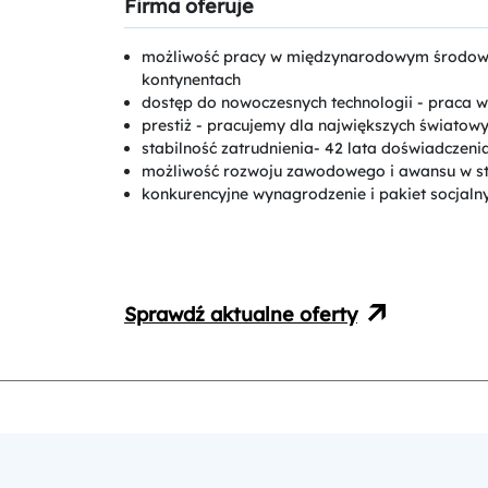
Firma oferuje
możliwość pracy w międzynarodowym środowisk
kontynentach
dostęp do nowoczesnych technologii - praca w
prestiż - pracujemy dla największych światow
stabilność zatrudnienia- 42 lata doświadczeni
możliwość rozwoju zawodowego i awansu w stru
konkurencyjne wynagrodzenie i pakiet socjaln
Sprawdź aktualne oferty