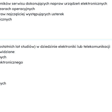
wników serwisu dokonujących napraw urządzeń elektronicznych
zarach operacyjnych
aw najczęściej występujących usterek
icznych
statnich lat studiów) w dziedzinie elektroniki lub telekomunikacji
widziane
nych
ektronicznego
nych