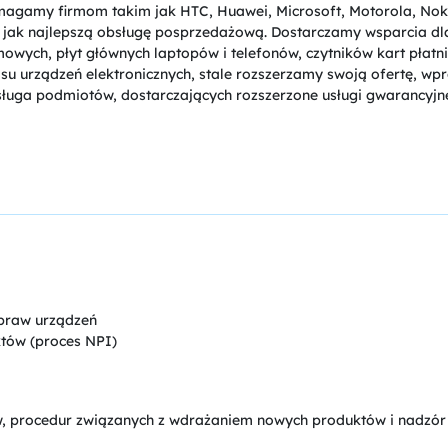
agamy firmom takim jak HTC, Huawei, Microsoft, Motorola, Noki
m jak najlepszą obsługę posprzedażową. Dostarczamy wsparcia dl
h, płyt głównych laptopów i telefonów, czytników kart płatnic
su urządzeń elektronicznych, stale rozszerzamy swoją ofertę, wp
sługa podmiotów, dostarczających rozszerzone usługi gwarancyj
napraw urządzeń
tów (proces NPI)
 procedur związanych z wdrażaniem nowych produktów i nadzór