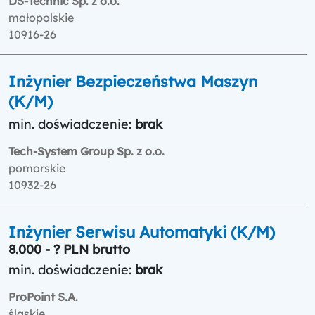
DS-Technic Sp. z o.o.
małopolskie
10916-26
Inżynier Bezpieczeństwa Maszyn
(K/M)
min. doświadczenie:
brak
Tech-System Group Sp. z o.o.
pomorskie
10932-26
Inżynier Serwisu Automatyki (K/M)
8.000 - ? PLN brutto
min. doświadczenie:
brak
ProPoint S.A.
śląskie