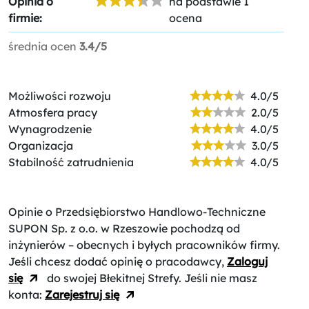
Opinia o
na podstawie 1
firmie:
ocena
średnia ocen
3.4/5
Możliwości rozwoju
4.0/5
Atmosfera pracy
2.0/5
Wynagrodzenie
4.0/5
Organizacja
3.0/5
Stabilność zatrudnienia
4.0/5
Opinie o Przedsiębiorstwo Handlowo-Techniczne
SUPON Sp. z o.o. w Rzeszowie
pochodzą od
inżynierów – obecnych i byłych pracowników firmy.
Jeśli chcesz dodać opinię o pracodawcy,
Zaloguj
się
do swojej Błekitnej Strefy. Jeśli nie masz
konta:
Zarejestruj się