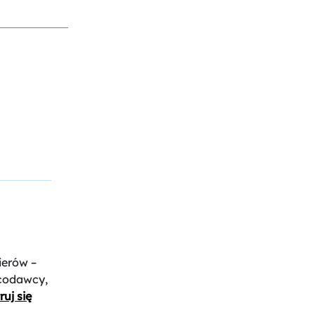
ierów –
acodawcy,
ruj się