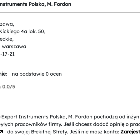
Instruments Polska, M. Fordon
szawa,
Kickiego 4a lok. 50,
eckie,
t. warszawa
-17-21
ie:
na podstawie 0 ocen
n
0.0/5
i-Export Instruments Polska, M. Fordon
pochodzą od inżyn
byłych pracowników firmy. Jeśli chcesz dodać opinię o pr
do swojej Błekitnej Strefy. Jeśli nie masz konta:
Zarejest