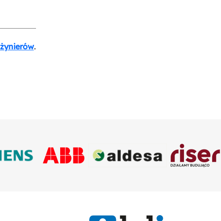
nżynierów
.