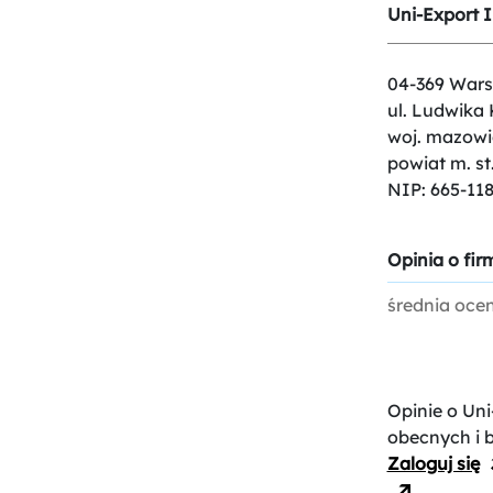
Uni-Export 
04-369 War
ul. Ludwika 
woj. mazowi
powiat m. s
NIP: 665-118
Opinia o firm
średnia oce
Opinie o Un
obecnych i 
Zaloguj się