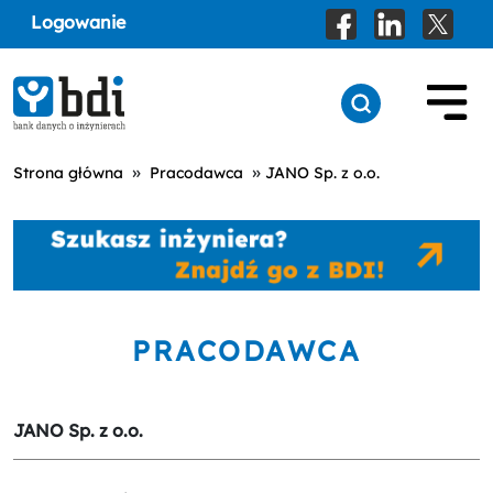
Logowanie
»
»
Strona główna
Pracodawca
JANO Sp. z o.o.
PRACODAWCA
JANO Sp. z o.o.