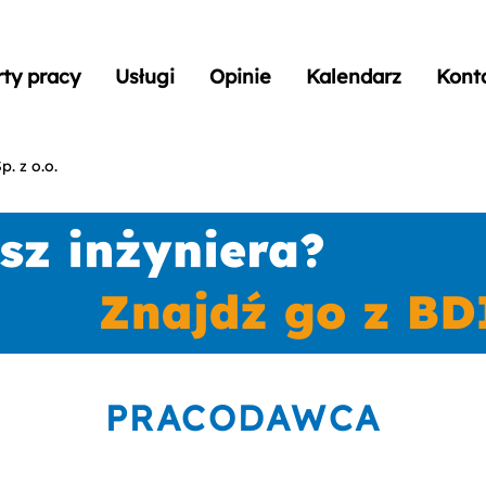
rty pracy
Usługi
Opinie
Kalendarz
Kont
. z o.o.
PRACODAWCA