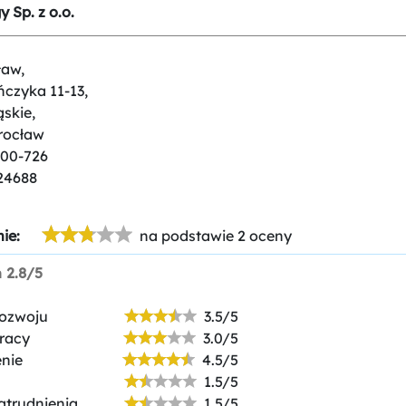
 Sp. z o.o.
ław,
ńczyka 11-13,
ąskie,
rocław
-00-726
24688
ie:
na podstawie 2 oceny
n
2.8/5
rozwoju
3.5/5
racy
3.0/5
nie
4.5/5
1.5/5
atrudnienia
1.5/5