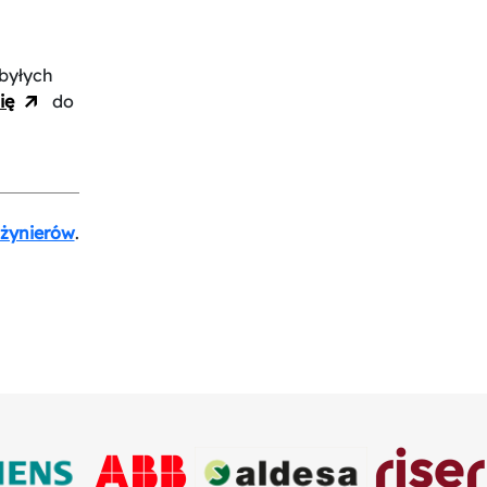
byłych
ię
do
nżynierów
.