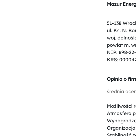
Mazur Energy
51-138 Wroc
ul. Ks. N. Bo
woj. dolnośl
powiat m. w
NIP: 898-22
KRS: 00004
Opinia o firm
średnia oce
Możliwości 
Atmosfera p
Wynagrodze
Organizacja
Stabilność z