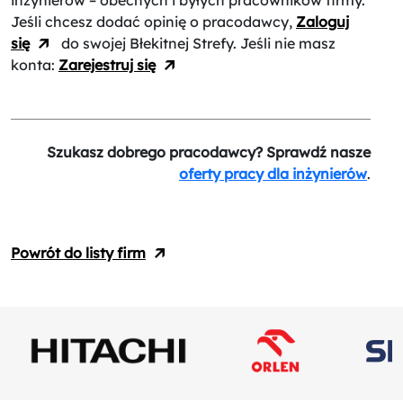
inżynierów – obecnych i byłych pracowników firmy.
Jeśli chcesz dodać opinię o pracodawcy,
Zaloguj
się
do swojej Błekitnej Strefy. Jeśli nie masz
konta:
Zarejestruj się
Szukasz dobrego pracodawcy? Sprawdź nasze
oferty pracy dla inżynierów
.
Powrót do listy firm