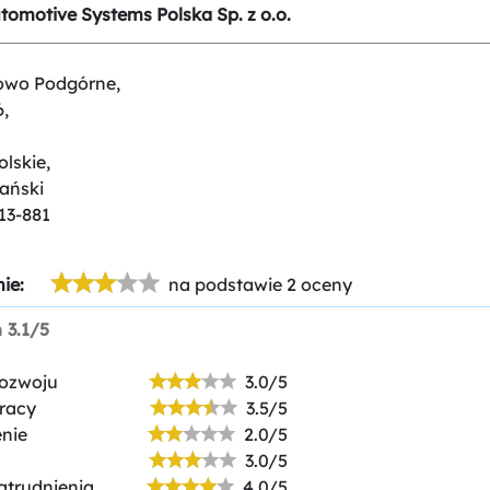
tomotive Systems Polska Sp. z o.o.
owo Podgórne,
6,
olskie,
ański
13-881
ie:
na podstawie 2 oceny
n
3.1/5
rozwoju
3.0/5
racy
3.5/5
nie
2.0/5
3.0/5
atrudnienia
4.0/5