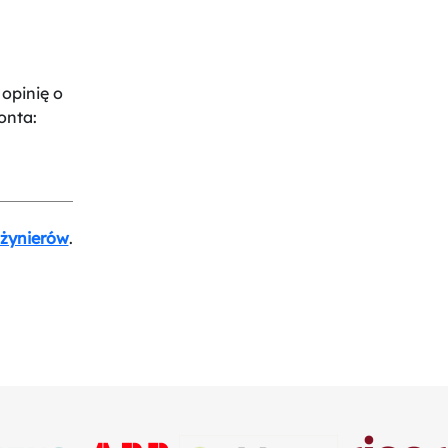
opinię o
onta:
nżynierów
.