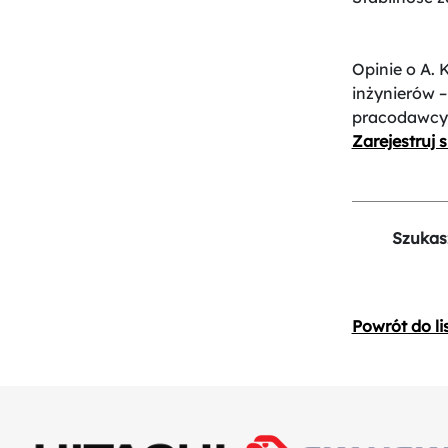
Opinie o A. 
inżynierów –
pracodawcy
Zarejestruj s
Szukas
Powrót do li