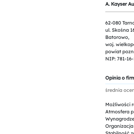
A. Kayser Au
62-080 Tarn
ul. Skośna 1
Batorowo,
woj. wielkop
powiat pozn
NIP: 781-16-
Opinia o firm
średnia oce
Możliwości 
Atmosfera p
Wynagrodze
Organizacja
Stabilność z