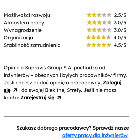
Możliwości rozwoju
2.5/5
Atmosfera pracy
3.0/5
Wynagrodzenie
3.0/5
Organizacja
4.0/5
Stabilność zatrudnienia
4.5/5
Opinie o Supravis Group S.A.
pochodzą od
inżynierów – obecnych i byłych pracowników firmy.
Jeśli chcesz dodać opinię o pracodawcy,
Zaloguj
się
do swojej Błekitnej Strefy. Jeśli nie masz
konta:
Zarejestruj się
Szukasz dobrego pracodawcy? Sprawdź nasze
oferty pracy dla inżynierów
.