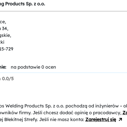
g Products Sp. z o.o.
ce,
 34,
ąskie,
ki
15-729
ie:
na podstawie 0 ocen
n
0.0/5
os Welding Products Sp. z o.o.
pochodzą od inżynierów – o
owników firmy. Jeśli chcesz dodać opinię o pracodawcy,
Za
j Błekitnej Strefy. Jeśli nie masz konta:
Zarejestruj się