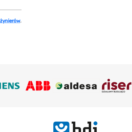
nżynierów
.