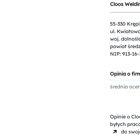
Cloos Weldin
55-330 Krępi
ul. Kwiatowa
woj. dolnośl
powiat średz
NIP: 913-16-
Opinia o firm
średnia oce
Opinie o Clo
byłych prac
do swoje