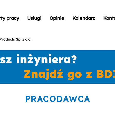
rty pracy
Usługi
Opinie
Kalendarz
Kont
roducts Sp. z o.o.
PRACODAWCA