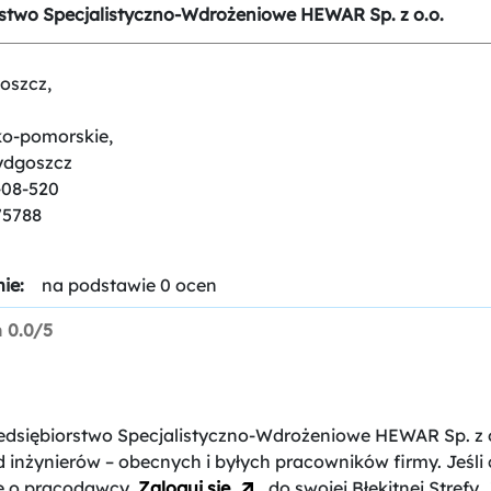
rstwo Specjalistyczno-Wdrożeniowe HEWAR Sp. z o.o.
oszcz,
ko-pomorskie,
ydgoszcz
-08-520
75788
ie:
na podstawie 0 ocen
n
0.0/5
zedsiębiorstwo Specjalistyczno-Wdrożeniowe HEWAR Sp. z 
inżynierów – obecnych i byłych pracowników firmy. Jeśli
ę o pracodawcy,
Zaloguj się
do swojej Błekitnej Strefy. J