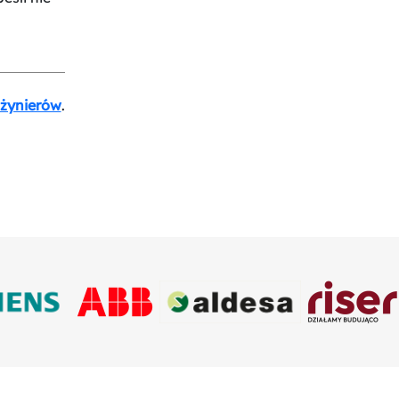
nżynierów
.