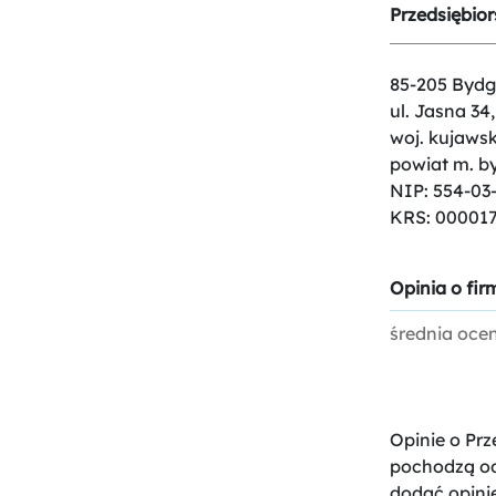
Przedsiębio
85-205 Bydg
ul. Jasna 34,
woj. kujaws
powiat m. b
NIP: 554-03
KRS: 00001
Opinia o firm
średnia oce
Opinie o Pr
pochodzą od 
dodać opini