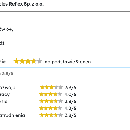
les Reflex Sp. z o.o.
ów 64,
dź
ie:
na podstawie 9 ocen
n
3.8/5
rozwoju
3.3/5
racy
4.0/5
nie
3.8/5
4.2/5
atrudnienia
3.8/5