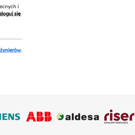
ecnych i
loguj się
nżynierów
.