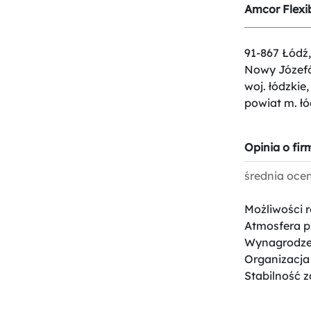
Amcor Flexib
91-867 Łódź,
Nowy Józef
woj. łódzkie,
powiat m. łó
Opinia o firm
średnia oce
Możliwości 
Atmosfera p
Wynagrodze
Organizacja
Stabilność z