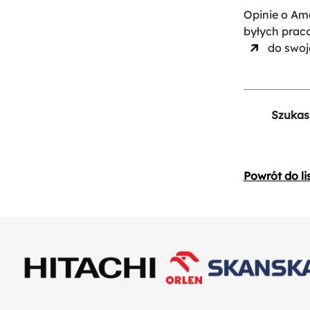
Opinie o Amc
byłych prac
do swoje
Szukas
Powrót do li