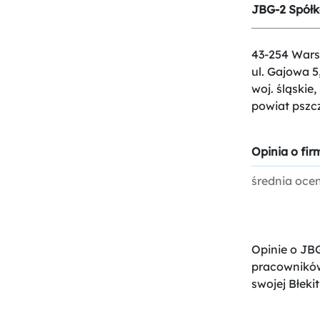
JBG-2 Spółka
43-254 Wars
ul. Gajowa 5
woj. śląskie,
powiat pszc
Opinia o firm
średnia oce
Opinie o JBG
pracowników
swojej Błekit