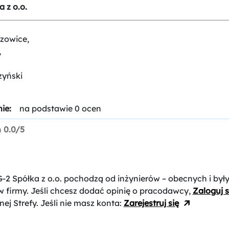
 z o.o.
zowice,
,
zyński
ie:
na podstawie 0 ocen
n
0.0/5
-2 Spółka z o.o.
pochodzą od inżynierów – obecnych i był
 firmy. Jeśli chcesz dodać opinię o pracodawcy,
Zaloguj s
nej Strefy. Jeśli nie masz konta:
Zarejestruj się