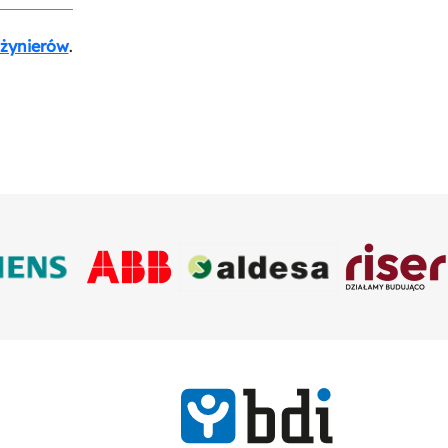
nżynierów
.