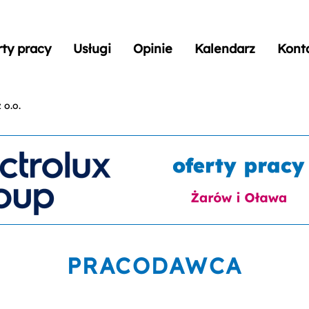
rty pracy
Usługi
Opinie
Kalendarz
Kont
 o.o.
PRACODAWCA