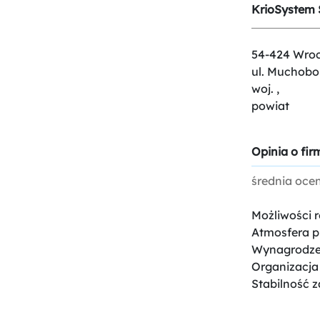
KrioSystem S
54-424 Wroc
ul. Muchobo
woj. ,
powiat
Opinia o firm
średnia oce
Możliwości 
Atmosfera p
Wynagrodze
Organizacja
Stabilność z