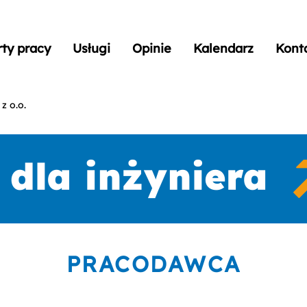
rty pracy
Usługi
Opinie
Kalendarz
Kont
z o.o.
PRACODAWCA