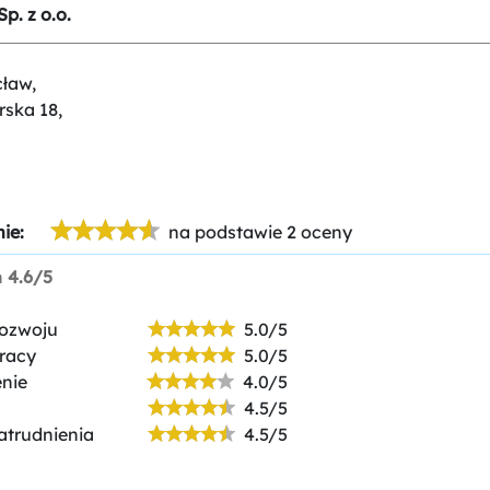
p. z o.o.
ław,
rska 18,
ie:
na podstawie 2 oceny
n
4.6/5
rozwoju
5.0/5
racy
5.0/5
nie
4.0/5
4.5/5
atrudnienia
4.5/5