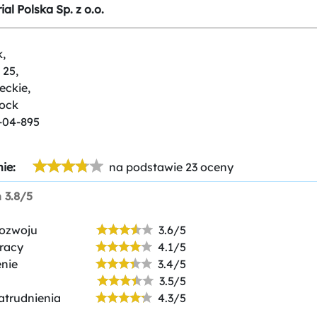
al Polska Sp. z o.o.
,
 25,
eckie,
łock
-04-895
ie:
na podstawie 23 oceny
n
3.8/5
rozwoju
3.6/5
racy
4.1/5
nie
3.4/5
3.5/5
atrudnienia
4.3/5