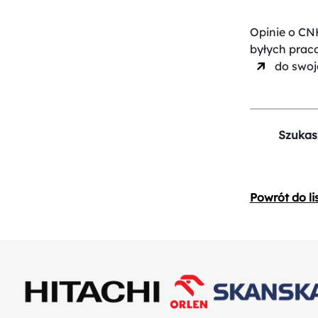
Opinie o CNH
byłych prac
do swoje
Szukas
Powrót do li