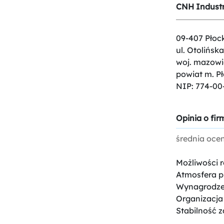
CNH Industri
09-407 Płock
ul. Otolińska
woj. mazowi
powiat m. P
NIP: 774-00
Opinia o firm
średnia oce
Możliwości 
Atmosfera p
Wynagrodze
Organizacja
Stabilność z