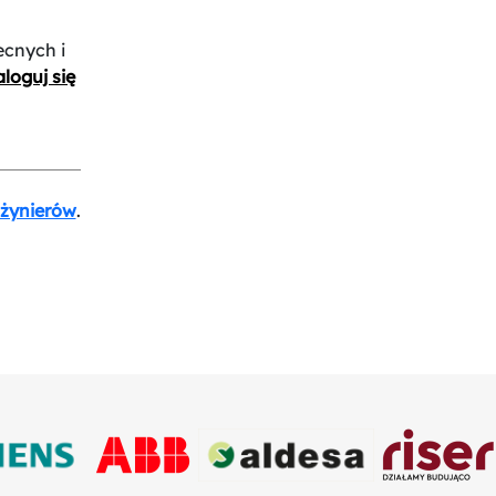
ecnych i
loguj się
nżynierów
.