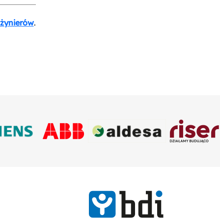
nżynierów
.