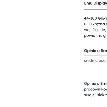
Emu Display 
44-100 Gliwi
ul. Okrężna 
woj. śląskie,
powiat m. gl
Opinia o firm
średnia oce
Opinie o Emu
pracowników
swojej Błekit