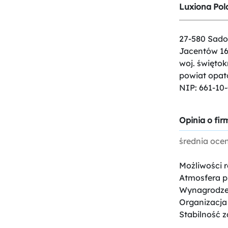
Luxiona Pol
27-580 Sado
Jacentów 16
woj. świętok
powiat opat
NIP: 661-10
Opinia o firm
średnia oce
Możliwości 
Atmosfera p
Wynagrodze
Organizacja
Stabilność z