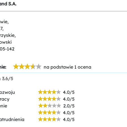
and S.A.
wie,
7,
rzyskie,
owski
-05-142
ie:
na podstawie 1 ocena
n
3.6/5
rozwoju
4.0/5
racy
4.0/5
nie
2.0/5
4.0/5
atrudnienia
4.0/5