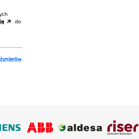
ych
ię
do
nżynierów
.