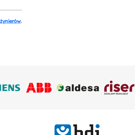
nżynierów
.