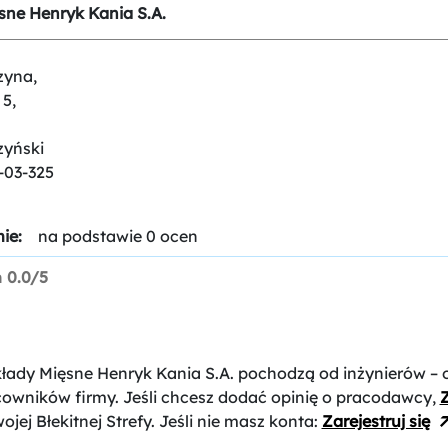
sne Henryk Kania S.A.
zyna,
 5,
zyński
-03-325
ie:
na podstawie 0 ocen
n
0.0/5
kłady Mięsne Henryk Kania S.A.
pochodzą od inżynierów –
cowników firmy. Jeśli chcesz dodać opinię o pracodawcy,
Z
ojej Błekitnej Strefy. Jeśli nie masz konta:
Zarejestruj się