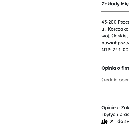
Zakłady Mię
43-200 Pszc
ul. Korczaka
woj. śląskie,
powiat pszc
NIP: 744-00
Opinia o firm
średnia oce
Opinie o Za
i byłych pra
się
do sw