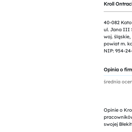
Kroll Ontrack
40-082 Kato
ul. Jana III
woj. śląskie,
powiat m. k
NIP: 954-24
Opinia o firm
średnia oce
Opinie o Kro
pracowników
swojej Błekit