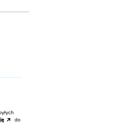
byłych
ię
do