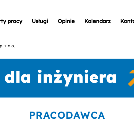
rty pracy
Usługi
Opinie
Kalendarz
Kont
. z o.o.
PRACODAWCA