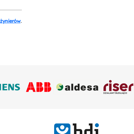
nżynierów
.