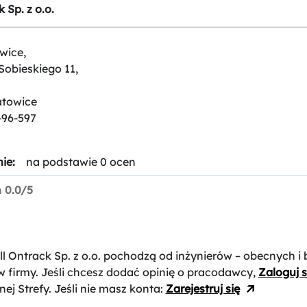
 Sp. z o.o.
wice,
 Sobieskiego 11,
atowice
-96-597
ie:
na podstawie 0 ocen
n
0.0/5
ll Ontrack Sp. z o.o.
pochodzą od inżynierów – obecnych i 
 firmy. Jeśli chcesz dodać opinię o pracodawcy,
Zaloguj s
nej Strefy. Jeśli nie masz konta:
Zarejestruj się