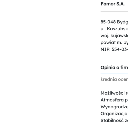
Famor S.A.
85-048 Bydg
ul. Kaszubsk
woj. kujaws
powiat m. b
NIP: 554-03
Opinia o firm
średnia oce
Możliwości 
Atmosfera p
Wynagrodze
Organizacja
Stabilność z