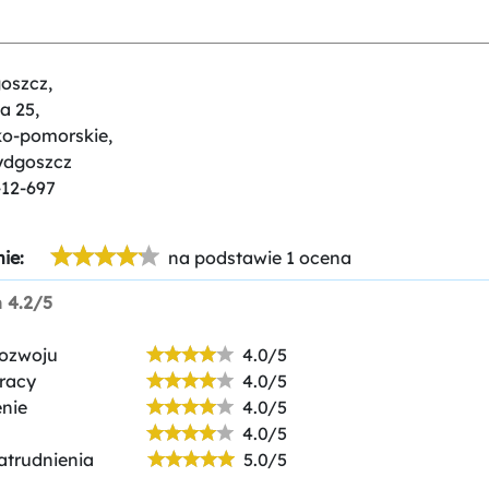
oszcz,
a 25,
ko-pomorskie,
ydgoszcz
-12-697
ie:
na podstawie 1 ocena
n
4.2/5
rozwoju
4.0/5
racy
4.0/5
nie
4.0/5
4.0/5
atrudnienia
5.0/5