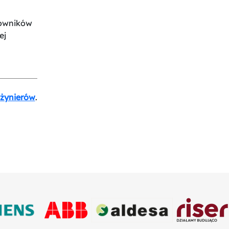
cowników
ej
nżynierów
.