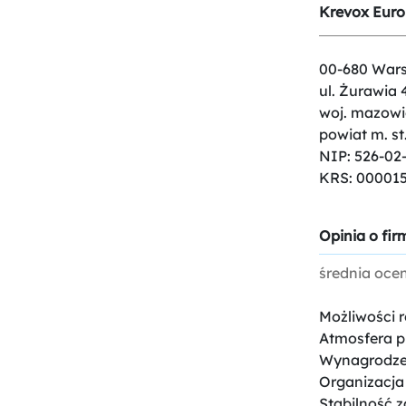
Krevox Europ
00-680 War
ul. Żurawia 
woj. mazowi
powiat m. s
NIP: 526-02
KRS: 00001
Opinia o firm
średnia oce
Możliwości 
Atmosfera p
Wynagrodze
Organizacja
Stabilność z