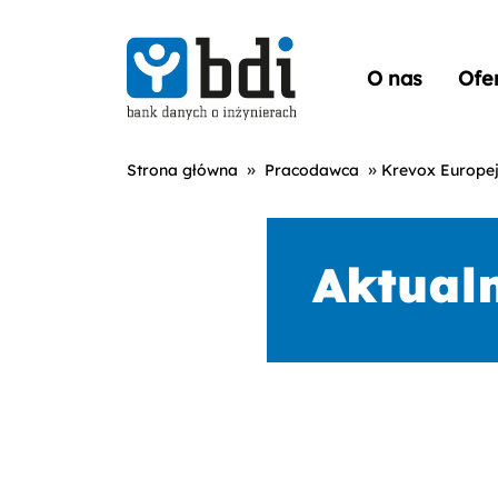
O nas
Ofe
»
»
Strona główna
Pracodawca
Krevox Europej