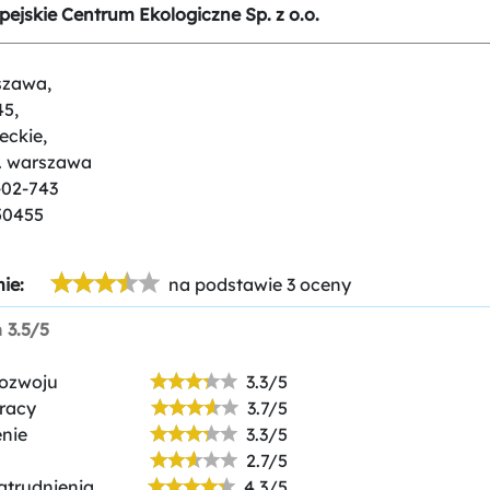
ejskie Centrum Ekologiczne Sp. z o.o.
szawa,
45,
eckie,
t. warszawa
-02-743
50455
ie:
na podstawie 3 oceny
n
3.5/5
rozwoju
3.3/5
racy
3.7/5
nie
3.3/5
2.7/5
atrudnienia
4.3/5