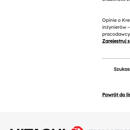
Opinie o Kre
inżynierów –
pracodawcy
Zarejestruj s
Szukas
Powrót do li