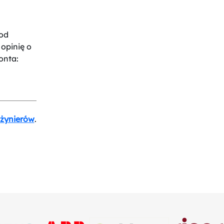
od
opinię o
onta:
nżynierów
.