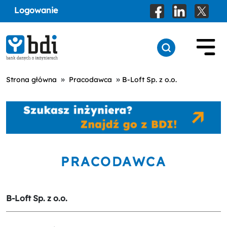
Logowanie
»
»
Strona główna
Pracodawca
B-Loft Sp. z o.o.
PRACODAWCA
B-Loft Sp. z o.o.