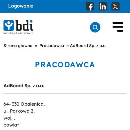
Logowanie
»
»
Strona główna
Pracodawca
AdBoard Sp. z o.o.
PRACODAWCA
AdBoard Sp. z o.o.
64- 330 Opalenica,
ul. Parkowa 2,
woj. ,
powiat