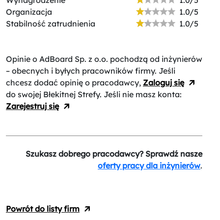
Wynagrodzenie
1.0/5
Organizacja
1.0/5
Stabilność zatrudnienia
1.0/5
Opinie o AdBoard Sp. z o.o.
pochodzą od inżynierów
– obecnych i byłych pracowników firmy. Jeśli
chcesz dodać opinię o pracodawcy,
Zaloguj się
do swojej Błekitnej Strefy. Jeśli nie masz konta:
Zarejestruj się
Szukasz dobrego pracodawcy? Sprawdź nasze
oferty pracy dla inżynierów
.
Powrót do listy firm