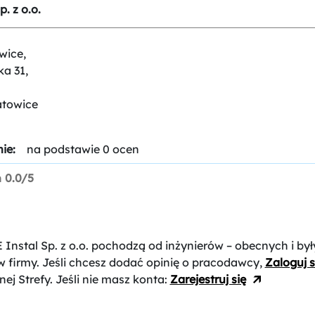
. z o.o.
wice,
ka 31,
atowice
ie:
na podstawie 0 ocen
n
0.0/5
 Instal Sp. z o.o.
pochodzą od inżynierów – obecnych i był
 firmy. Jeśli chcesz dodać opinię o pracodawcy,
Zaloguj s
nej Strefy. Jeśli nie masz konta:
Zarejestruj się