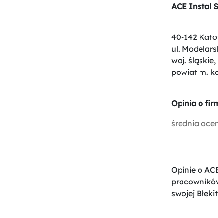
ACE Instal Sp
40-142 Kato
ul. Modelars
woj. śląskie,
powiat m. k
Opinia o firm
średnia oce
Opinie o ACE
pracowników
swojej Błekit