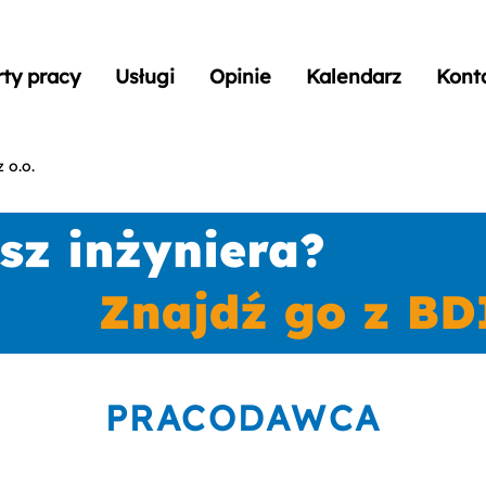
rty pracy
Usługi
Opinie
Kalendarz
Kont
 o.o.
PRACODAWCA