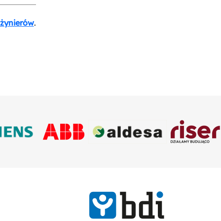
nżynierów
.