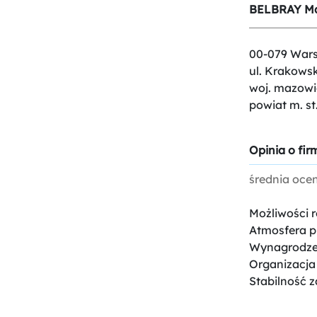
BELBRAY Man
00-079 War
ul. Krakowsk
woj. mazowi
powiat m. s
Opinia o firm
średnia oce
Możliwości 
Atmosfera p
Wynagrodze
Organizacja
Stabilność z