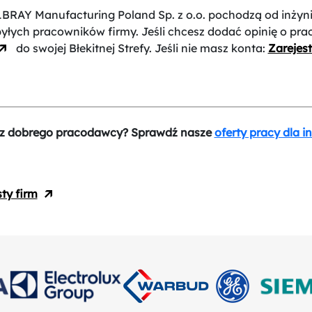
LBRAY Manufacturing Poland Sp. z o.o.
pochodzą od inżyn
byłych pracowników firmy. Jeśli chcesz dodać opinię o pr
do swojej Błekitnej Strefy. Jeśli nie masz konta:
Zarejest
z dobrego pracodawcy? Sprawdź nasze
oferty pracy dla i
sty firm