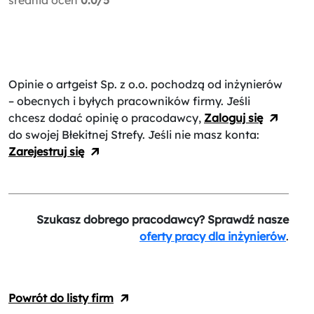
Opinie o artgeist Sp. z o.o.
pochodzą od inżynierów
– obecnych i byłych pracowników firmy. Jeśli
chcesz dodać opinię o pracodawcy,
Zaloguj się
do swojej Błekitnej Strefy. Jeśli nie masz konta:
Zarejestruj się
Szukasz dobrego pracodawcy? Sprawdź nasze
oferty pracy dla inżynierów
.
Powrót do listy firm