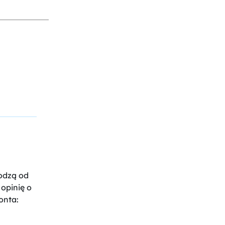
odzą od
opinię o
onta: