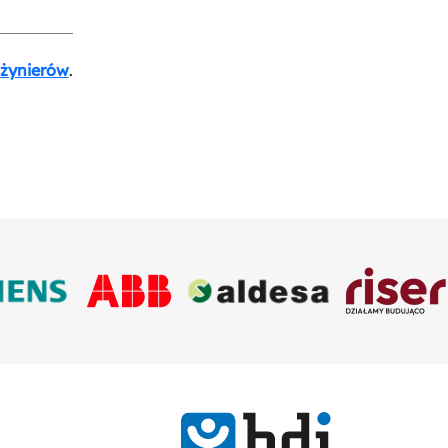
nżynierów
.