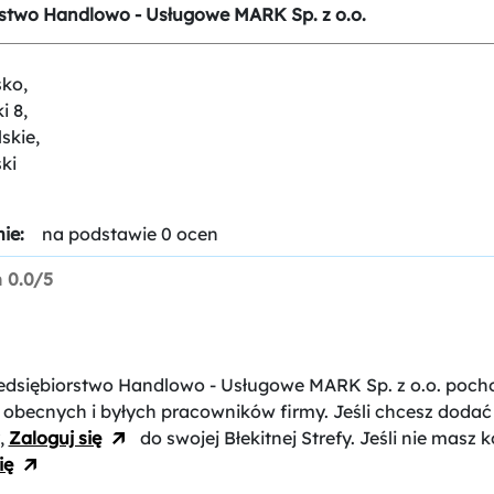
rstwo Handlowo - Usługowe MARK Sp. z o.o.
sko,
i 8,
skie,
ki
ie:
na podstawie 0 ocen
n
0.0/5
zedsiębiorstwo Handlowo - Usługowe MARK Sp. z o.o.
poch
 obecnych i byłych pracowników firmy. Jeśli chcesz dodać 
,
Zaloguj się
do swojej Błekitnej Strefy. Jeśli nie masz k
ię