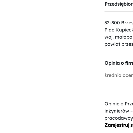
Przedsiębio
32-800 Brze
Plac Kupieck
woj. małopol
powiat brzes
Opinia o firm
średnia oce
Opinie o Pr
inżynierów –
pracodawcy
Zarejestruj s