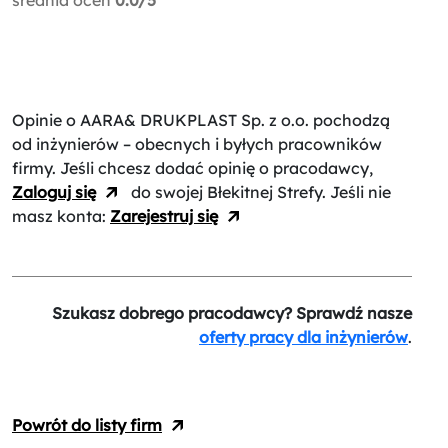
Opinie o AARA& DRUKPLAST Sp. z o.o.
pochodzą
od inżynierów – obecnych i byłych pracowników
firmy. Jeśli chcesz dodać opinię o pracodawcy,
Zaloguj się
do swojej Błekitnej Strefy. Jeśli nie
masz konta:
Zarejestruj się
Szukasz dobrego pracodawcy? Sprawdź nasze
oferty pracy dla inżynierów
.
Powrót do listy firm