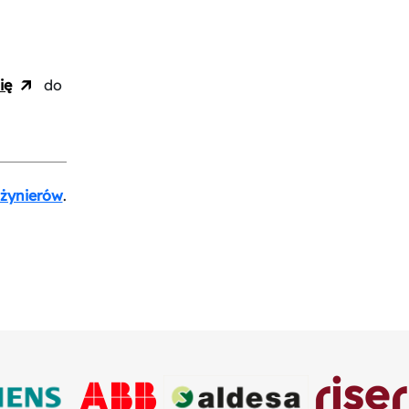
ię
do
nżynierów
.