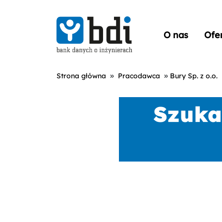
O nas
Ofe
»
»
Strona główna
Pracodawca
Bury Sp. z o.o.