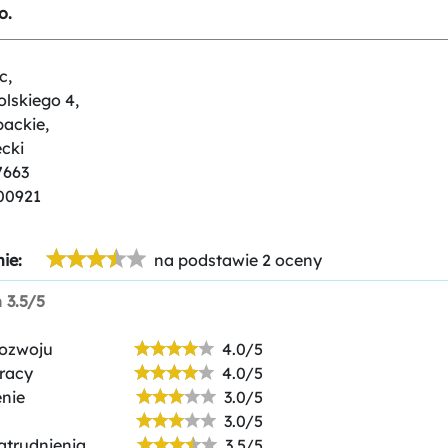
o.
c,
olskiego 4,
packie,
cki
7663
00921
ie:
na podstawie 2 oceny
n
3.5/5
rozwoju
4.0/5
racy
4.0/5
nie
3.0/5
3.0/5
atrudnienia
3.5/5