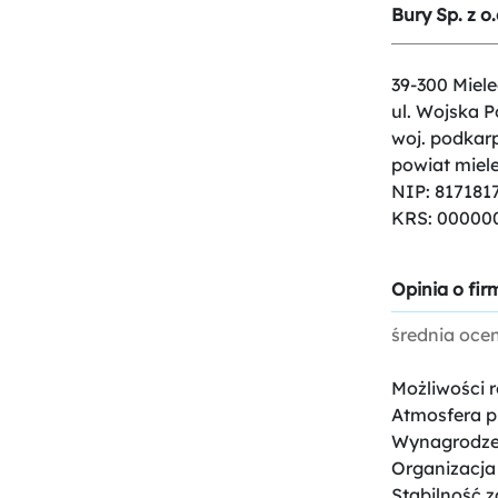
Bury Sp. z o.
39-300 Miele
ul. Wojska P
woj. podkar
powiat miele
NIP: 817181
KRS: 00000
Opinia o firm
średnia oce
Możliwości 
Atmosfera p
Wynagrodze
Organizacja
Stabilność z