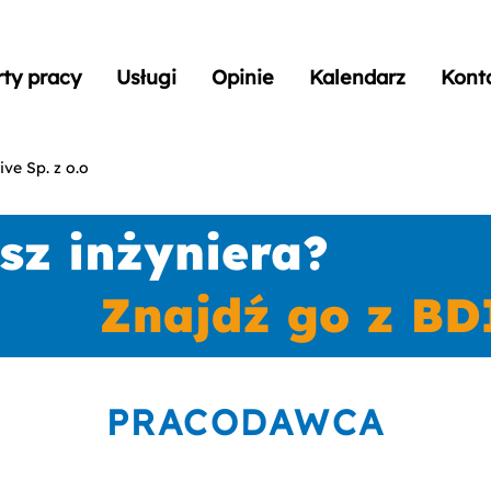
rty pracy
Usługi
Opinie
Kalendarz
Kont
e Sp. z o.o
PRACODAWCA