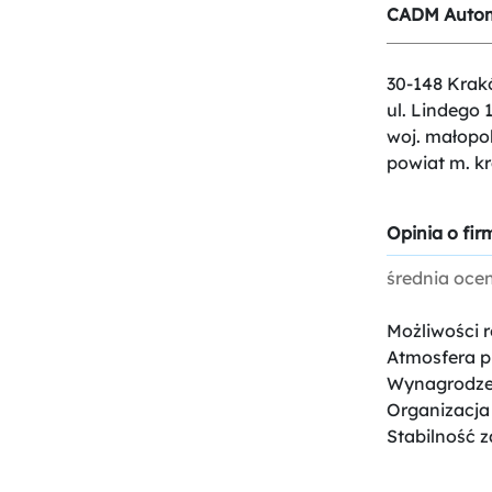
CADM Automo
30-148 Krak
ul. Lindego 
woj. małopol
powiat m. k
Opinia o firm
średnia oce
Możliwości 
Atmosfera p
Wynagrodze
Organizacja
Stabilność z