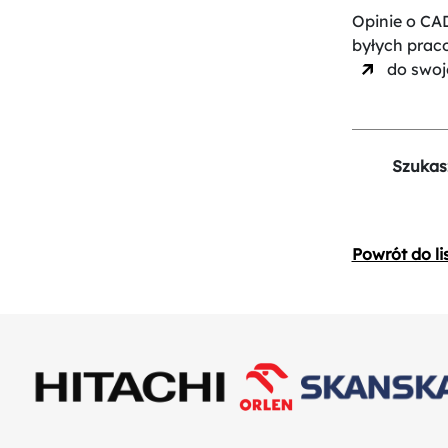
Opinie o CA
byłych prac
do swoje
Szukas
Powrót do li