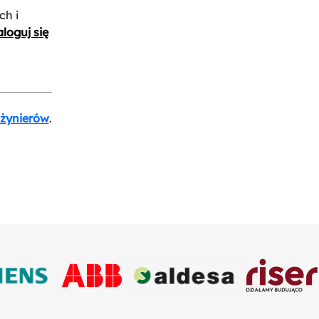
ch i
loguj się
nżynierów
.