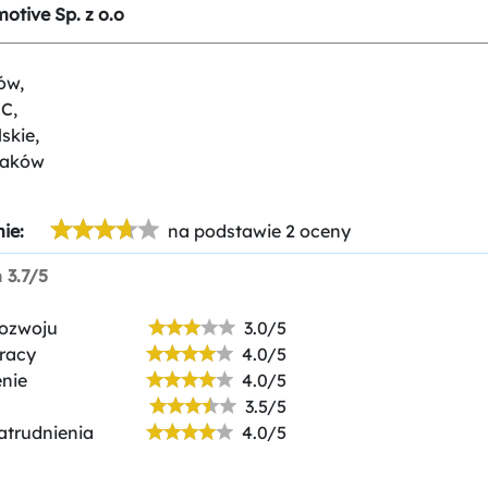
tive Sp. z o.o
ów,
1C,
skie,
raków
ie:
na podstawie 2 oceny
n
3.7/5
rozwoju
3.0/5
racy
4.0/5
nie
4.0/5
3.5/5
atrudnienia
4.0/5