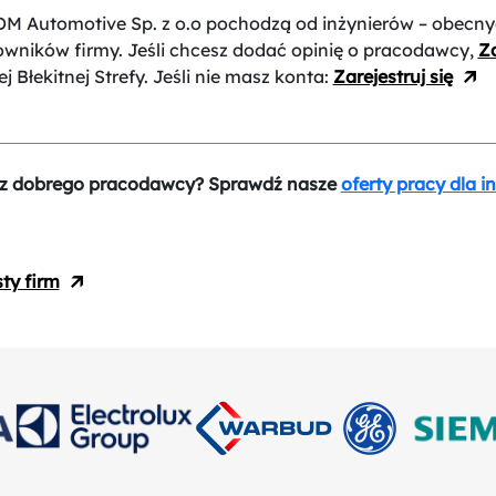
DM Automotive Sp. z o.o
pochodzą od inżynierów – obecny
owników firmy. Jeśli chcesz dodać opinię o pracodawcy,
Za
j Błekitnej Strefy. Jeśli nie masz konta:
Zarejestruj się
z dobrego pracodawcy? Sprawdź nasze
oferty pracy dla i
sty firm