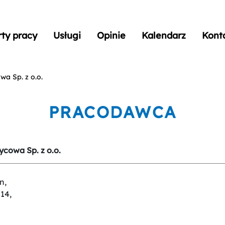
rty pracy
Usługi
Opinie
Kalendarz
Kont
wa Sp. z o.o.
PRACODAWCA
cowa Sp. z o.o.
n,
 14,