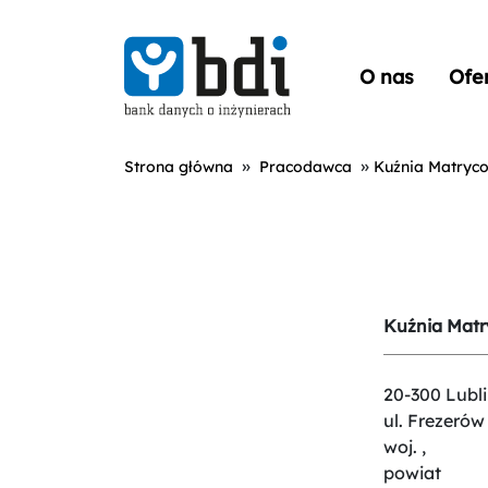
O nas
Ofe
»
»
Strona główna
Pracodawca
Kuźnia Matryco
Kuźnia Matry
20-300 Lubli
ul. Frezerów
woj. ,
powiat