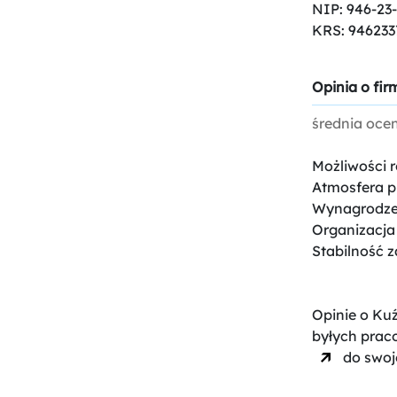
NIP: 946-23
KRS: 946233
Opinia o firm
średnia oce
Możliwości 
Atmosfera p
Wynagrodze
Organizacja
Stabilność z
Opinie o Kuź
byłych prac
do swoje