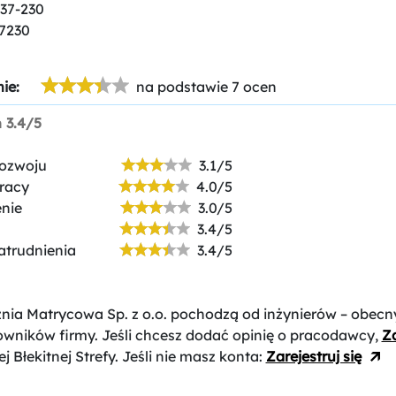
-37-230
7230
ie:
na podstawie 7 ocen
n
3.4/5
rozwoju
3.1/5
racy
4.0/5
nie
3.0/5
3.4/5
atrudnienia
3.4/5
nia Matrycowa Sp. z o.o.
pochodzą od inżynierów – obecny
owników firmy. Jeśli chcesz dodać opinię o pracodawcy,
Za
j Błekitnej Strefy. Jeśli nie masz konta:
Zarejestruj się