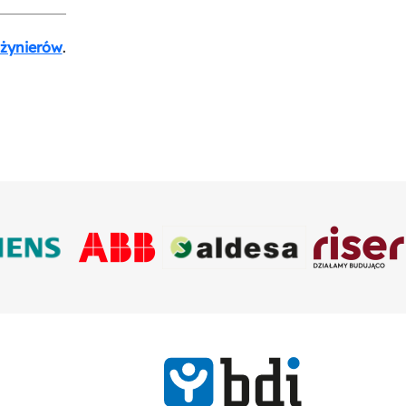
nżynierów
.