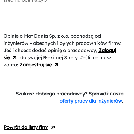
Opinie o Mat Dania Sp. z o.o.
pochodzą od
inżynierów – obecnych i byłych pracowników firmy.
Jeśli chcesz dodać opinię o pracodawcy,
Zaloguj
się
do swojej Błekitnej Strefy. Jeśli nie masz
konta:
Zarejestruj się
Szukasz dobrego pracodawcy? Sprawdź nasze
oferty pracy dla inżynierów
.
Powrót do listy firm