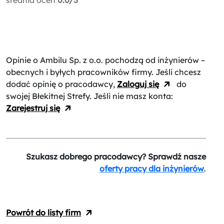
Opinie o Ambilu Sp. z o.o.
pochodzą od inżynierów –
obecnych i byłych pracowników firmy. Jeśli chcesz
dodać opinię o pracodawcy,
Zaloguj się
do
swojej Błekitnej Strefy. Jeśli nie masz konta:
Zarejestruj się
Szukasz dobrego pracodawcy? Sprawdź nasze
oferty pracy dla inżynierów
.
Powrót do listy firm