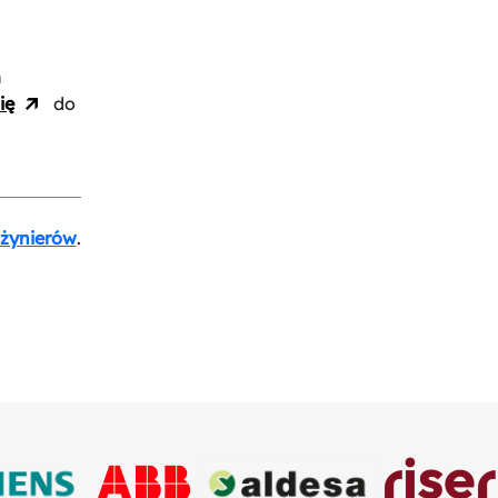
h
ię
do
nżynierów
.