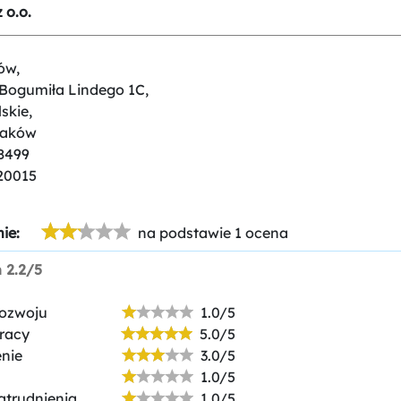
 o.o.
ów,
 Bogumiła Lindego 1C,
skie,
raków
8499
20015
ie:
na podstawie 1 ocena
n
2.2/5
rozwoju
1.0/5
racy
5.0/5
nie
3.0/5
1.0/5
atrudnienia
1.0/5