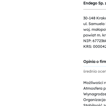
Endego Sp. z
30-148 Krak
ul. Samuela
woj. małopol
powiat m. k
NIP: 677236
KRS: 00004
Opinia o firm
średnia oce
Możliwości 
Atmosfera p
Wynagrodze
Organizacja
Stabilność z