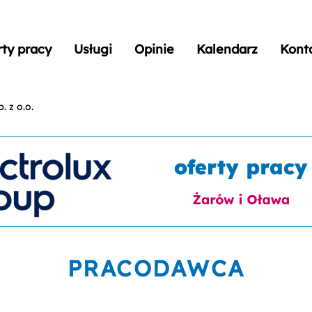
rty pracy
Usługi
Opinie
Kalendarz
Kont
. z o.o.
PRACODAWCA