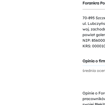
Forankra Pol
70-895 Szcze
ul. Lubczyńs
woj. zachod
powiat gole
NIP: 85600
KRS: 00001
Opinia o firm
średnia oce
Opinie o For
pracowników
swojej Błekit