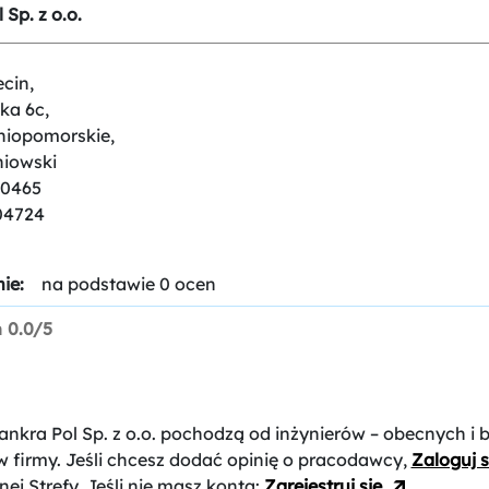
 Sp. z o.o.
cin,
ka 6c,
niopomorskie,
niowski
00465
04724
ie:
na podstawie 0 ocen
n
0.0/5
ankra Pol Sp. z o.o.
pochodzą od inżynierów – obecnych i 
 firmy. Jeśli chcesz dodać opinię o pracodawcy,
Zaloguj s
nej Strefy. Jeśli nie masz konta:
Zarejestruj się