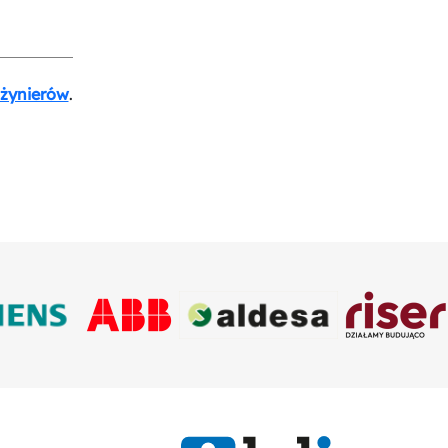
nżynierów
.